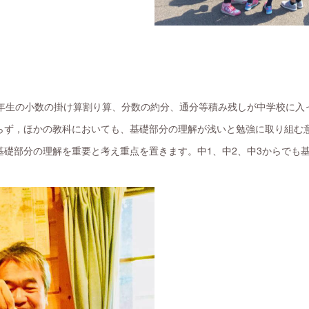
.６年生の小数の掛け算割り算、分数の約分、通分等積み残しが中学校に入
らず，ほかの教科においても、基礎部分の理解が浅いと勉強に取り組む
基礎部分の理解を重要と考え重点を置きます。中1、中2、中3からでも